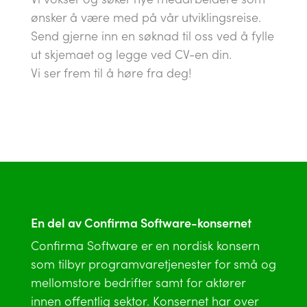
ønsker å være med på vår utviklingsreise.
Send gjerne inn en søknad til oss ved å fylle
ut skjemaet og legge ved CV-en din.
Vi ser frem til å høre fra deg!
En del av Confirma Software-konsernet
Confirma Software er en nordisk konsern
som tilbyr programvaretjenester for små og
mellomstore bedrifter samt for aktører
innen offentlig sektor. Konsernet har over