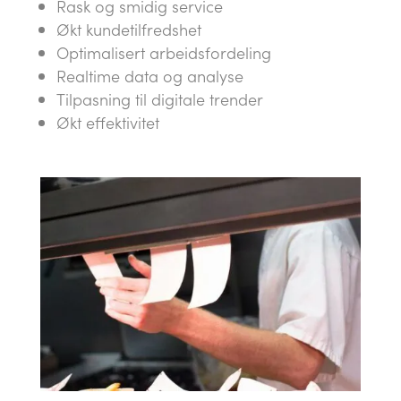
Rask og smidig service
Økt kundetilfredshet
Optimalisert arbeidsfordeling
Realtime data og analyse
Tilpasning til digitale trender
Økt effektivitet