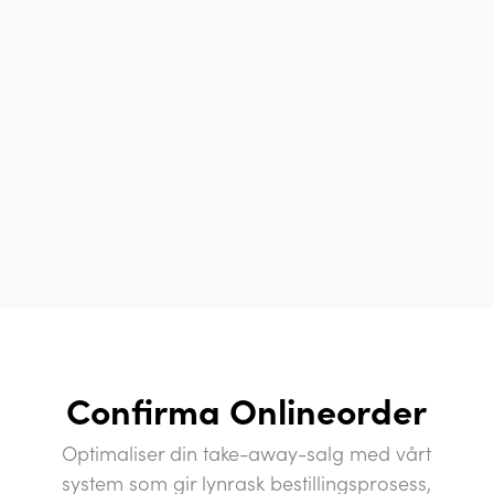
Confirma Onlineorder
Optimaliser din take-away-salg med vårt
system som gir lynrask bestillingsprosess,