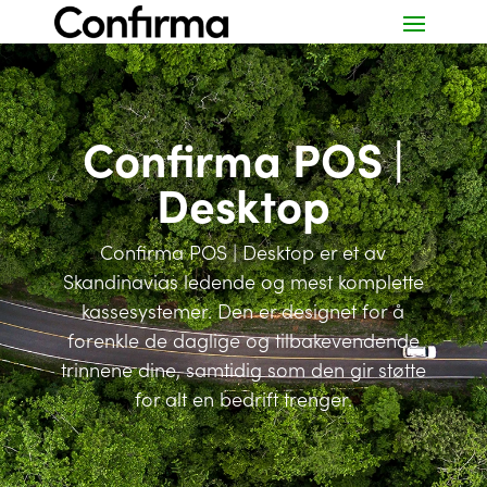
Confirma POS |
Desktop
Confirma POS | Desktop er et av
Skandinavias ledende og mest komplette
kassesystemer. Den er designet for å
forenkle de daglige og tilbakevendende
trinnene dine, samtidig som den gir støtte
for alt en bedrift trenger.