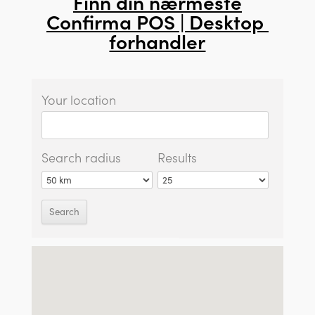
Finn din nærmeste
Confirma POS | Desktop
forhandler
Your location
Search radius
Results