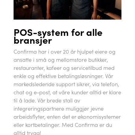
POS-system for alle
bransjer
Confirma
har i over 20 år hjulpet eiere og
ansatte i små og mellomstore butikker,
restauranter, kafeer
og
servicetilbud med
enkle og effektive betalingsløsninger.
Vår
markedsledende support sikrer, via telefon
,
chat
og
e-post, at våre kunder alltid er klare
til å lade. Vår brede stall av
integreringspartnere
muliggjør
jevne
arbeidsflyter, enten det er økonomisystemer
eller kortbetalinger. Med
Confirma
er du
alltid trygg!